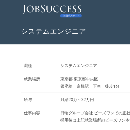
コ
ン
テ
ン
システムエンジニア
ツ
へ
ス
キ
ッ
職種
システムエンジニア
プ
就業場所
東京都 東京都中央区
銀座線 京橋駅 下車 徒歩1分
給与
月給20万～32万円
仕事内容
日輪グループ会社 ビーズワンでの正
採用後は上記就業場所のビーズワン本