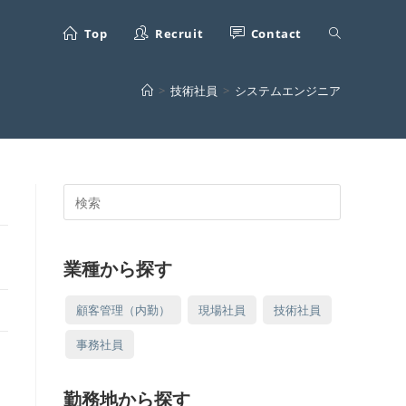
ウ
Top
Recruit
Contact
>
技術社員
>
システムエンジニア
ェ
ブ
検
索
サ
対
象:
業種から探す
イ
顧客管理（内勤）
現場社員
技術社員
事務社員
ト
勤務地から探す