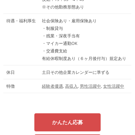
※その他勤務形態あり
待遇・福利厚生
社会保険あり・雇用保険あり
・制服貸与
・残業・深夜手当有
・マイカー通勤OK
・交通費支給
有給休暇制度あり（６ヶ月後付与）規定あり
休日
土日その他企業カレンダーに準ずる
特徴
経験者優遇
,
高収入
,
男性活躍中
,
女性活躍中
かんたん応募