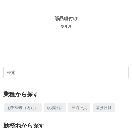
部品組付け
愛知県
検
索
対
象:
業種から探す
顧客管理（内勤）
現場社員
技術社員
事務社員
勤務地から探す