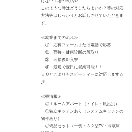
けない工場の裏話や
このような時はどうしたらよいか？等の対応
方法等はしっかりとお話しさせていただきま
す。
≪就業までの流れ≫
① 応募フォームまたは電話で応募
② 面接・健康診断の段取り
③ 面接後即入寮
④ 最短で翌日に就業可能！！
☆彡どこよりもスピーディーに対応します☆
彡
≪寮情報≫
◎１ルームアパート（トイレ・風呂別）
◎独立キッチンあり（システムキッチンの
物件あり）
◎備品セット（一例：３２型TV・冷蔵庫・