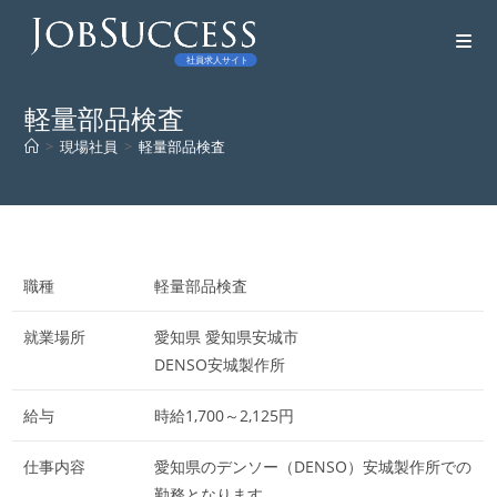
コ
ン
テ
ン
軽量部品検査
ツ
>
現場社員
>
軽量部品検査
へ
ス
キ
ッ
プ
職種
軽量部品検査
就業場所
愛知県 愛知県安城市
DENSO安城製作所
給与
時給1,700～2,125円
仕事内容
愛知県のデンソー（DENSO）安城製作所での
勤務となります。