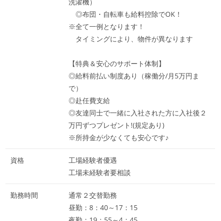
洗濯機）
◎布団・自転車も給料控除でOK！
※全て一例となります！
タイミングにより、物件が異なります
【特典＆安心のサポート体制】
◎給料前払い制度あり（稼働分/月5万円ま
で）
◎赴任費支給
◎友達同士で一緒に入社された方に入社後２
万円ずつプレゼント!(規定あり)
※所持金が少なくても安心です♪
資格
工場経験者優遇
工場未経験者要相談
勤務時間
通常２交替勤務
昼勤：8：40～17：15
夜勤：19：55～4：45